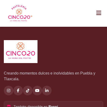
Saltar al contenido principal
Creando momentos dulces e inolvidables en Puebla y
Tlaxcala.
También disponible en
Rappi